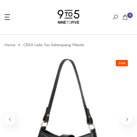
Skip
to
0
content
Home
CEKA Laila Tas Selempang Wanita
-73%