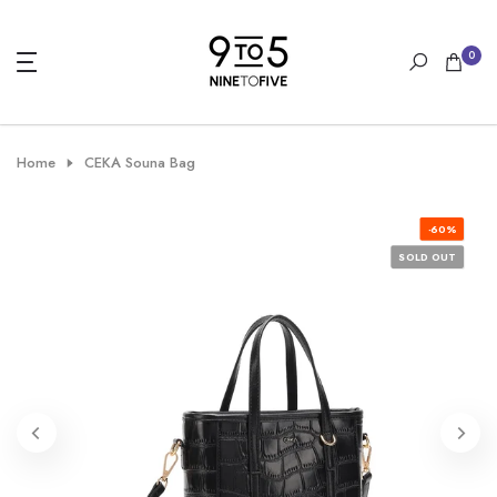
Skip
to
0
content
Home
CEKA Souna Bag
-60%
SOLD OUT