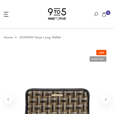
Skip
to
0
content
Home
HONYAN Yeoja Long Wallet
-69%
SOLD OUT