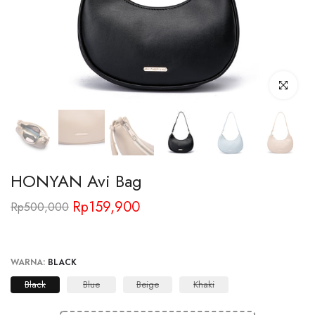
Click to enl
HONYAN Avi Bag
Rp159,900
Rp500,000
WARNA:
BLACK
Black
Blue
Beige
Khaki