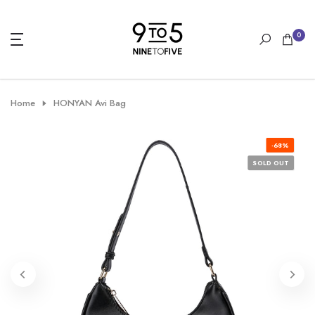
Skip
to
0
content
Home
HONYAN Avi Bag
-68%
SOLD OUT