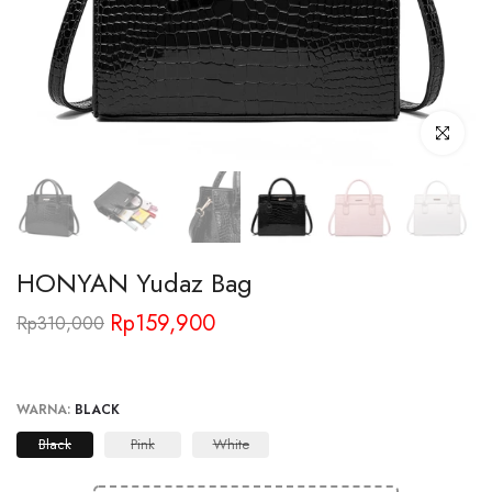
Click to enl
HONYAN Yudaz Bag
Rp159,900
Rp310,000
WARNA:
BLACK
Black
Pink
White