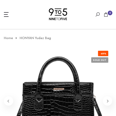
Skip
to
0
content
Home
HONYAN Yudaz Bag
-48%
SOLD OUT