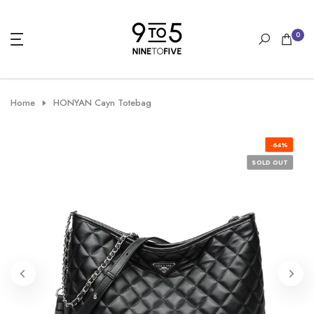
Skip
to
0
content
Home
HONYAN Cayn Totebag
-64%
SOLD OUT