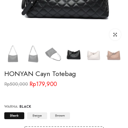
Click to enl
HONYAN Cayn Totebag
Rp179,900
Rp500,000
WARNA:
BLACK
Black
Beige
Brown