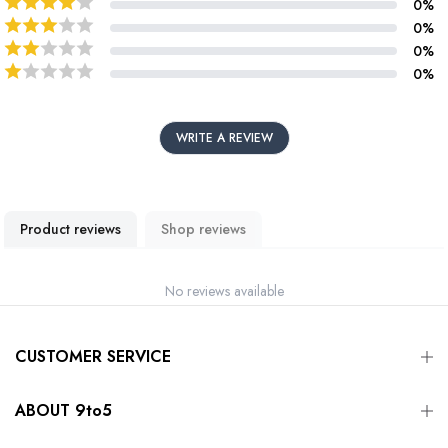
0
%
0
%
0
%
0
%
WRITE A REVIEW
Product reviews
Shop reviews
No reviews available
CUSTOMER SERVICE
ABOUT 9to5