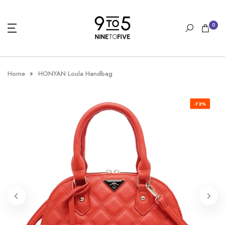
Skip
to
0
content
Home
HONYAN Loula Handbag
-72%